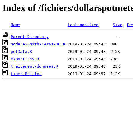
Index of /fichiers/dollarspotmet
Name
Last modified
Size
De
Parent Directory
modele-Smith-Kerns-3D.R
getData.R
export_csv.R
traitement-donnees.R
Lisez-Moi.txt