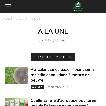
Accueil
A la une
Page 3
A LA UNE
Articles à la une
LES ARTICLES EN VEDETTE
Pyriculariose du gazon : point sur la
maladie et solutions à mettre en
oeuvre
6 septembre 2018
A la une
Quelle variété d’agrostide pour green
lors de l’aération de printemps?