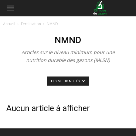
Accueil
Fertilisation
NMND
NMND
Articles sur le niveau minimum pour une
nutrition durable des gazons (MLSN)
LES MIEUX NOTÉS
Aucun article à afficher