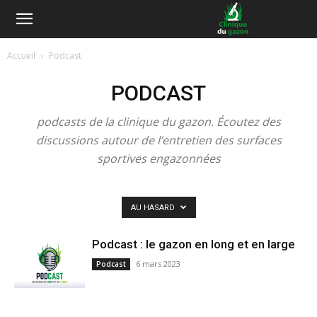
Accueil
Podcast
PODCAST
podcasts de la clinique du gazon. Écoutez des
discussions autour de l’entretien des surfaces
sportives engazonnées
AU HASARD
Podcast : le gazon en long et en large
6 mars 2023
Podcast