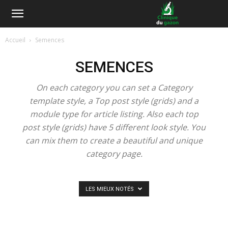
Accueil
Semences
SEMENCES
On each category you can set a Category
template style, a Top post style (grids) and a
module type for article listing. Also each top
post style (grids) have 5 different look style. You
can mix them to create a beautiful and unique
category page.
LES MIEUX NOTÉS