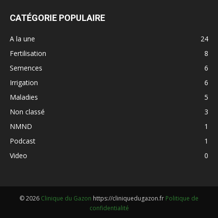
CATÉGORIE POPULAIRE
A la une
24
Fertilisation
8
Semences
6
Irrigation
6
Maladies
5
Non classé
3
NMND
1
Podcast
1
Video
0
© 2026
Clinique du Gazon
https://cliniquedugazon.fr
Politique de
confidentialité