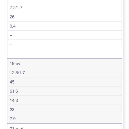
7.2/1.7
26
0.4
–
–
–
19-avr
12.8/1.7
45
61.6
14.3
23
7.9
01-mai