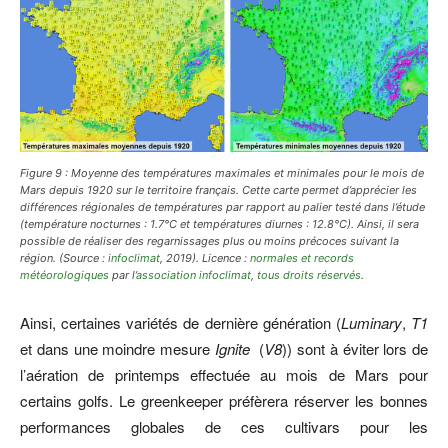
Figure 9 : Moyenne des températures maximales et minimales pour le mois de
Mars depuis 1920 sur le territoire français. Cette carte permet d’apprécier les
différences régionales de températures par rapport au palier testé dans l’étude
(température nocturnes : 1.7°C et températures diurnes : 12.8°C). Ainsi, il sera
possible de réaliser des regarnissages plus ou moins précoces suivant la
région. (Source :
infoclimat
, 2019). Licence :
normales et records
météorologiques
par l’
association infoclimat
,
tous droits réservés
.
Ainsi, certaines variétés de dernière génération (
Luminary
,
T1
et dans une moindre mesure
Ignite
(
V8
)) sont à éviter lors de
l’aération de printemps effectuée au mois de Mars pour
certains golfs. Le greenkeeper préfèrera réserver les bonnes
performances globales de ces cultivars pour les