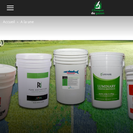
Accueil
A la une
A la une
Semences
Comparaison de la capacité
germinative de 21 cultivars
d’agrostides en conditions froides