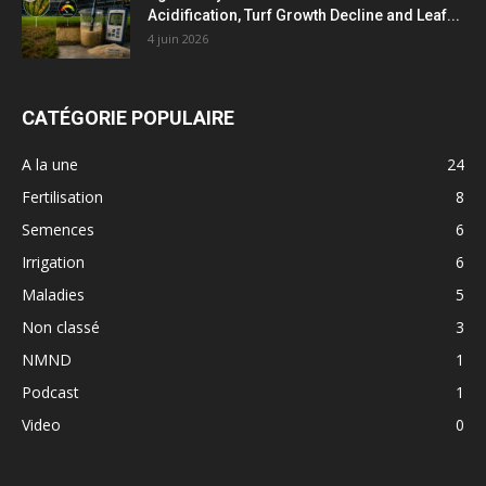
Acidification, Turf Growth Decline and Leaf...
4 juin 2026
CATÉGORIE POPULAIRE
A la une
24
Fertilisation
8
Semences
6
Irrigation
6
Maladies
5
Non classé
3
NMND
1
Podcast
1
Video
0