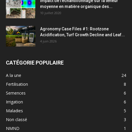
Impact de l’échantillonnage sur la teneur
moyenne en matière organique des...
10 juillet 2020
Agronomy Case Files #1: Rootzone
Acidification, Turf Growth Decline and Leaf...
4 juin 2026
CATÉGORIE POPULAIRE
A la une
24
Fertilisation
8
Semences
6
Irrigation
6
Maladies
5
Non classé
3
NMND
1