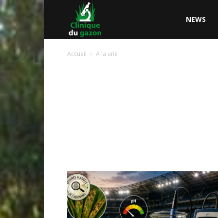
Clinique
NEWS
Accueil
A la une
du
Gazon