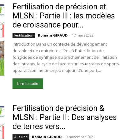
Fertilisation de précision et
MLSN : Partie III : les modèles
de croissance pour...
Romain GIRAUD
-
17 mars 2022
Fertilisation
Introduction Dans un contexte de développement
durable et de contraintes liées à l’interdiction de
fongicides de synthèse ou prochainement de limitation
des intrants, le cycle de l’azote sur les terrains de sports
apparaît comme un enjeu majeur. D’une part,...
Lire la suite
Fertilisation de précision &
MLSN : Partie II : Des analyses
de terres vers...
Romain GIRAUD
-
9 novembre 2021
A la une