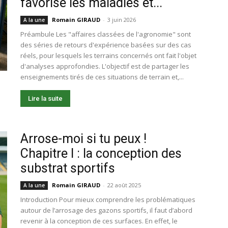
favorise les maladies et...
Romain GIRAUD
-
3 juin 2026
A la une
Préambule Les "affaires classées de l'agronomie" sont
des séries de retours d'expérience basées sur des cas
réels, pour lesquels les terrains concernés ont fait l'objet
d'analyses approfondies. L'objectif est de partager les
enseignements tirés de ces situations de terrain et,...
Lire la suite
Arrose-moi si tu peux !
Chapitre I : la conception des
substrat sportifs
Romain GIRAUD
-
22 août 2025
A la une
Introduction Pour mieux comprendre les problématiques
autour de l’arrosage des gazons sportifs, il faut d’abord
revenir à la conception de ces surfaces. En effet, le