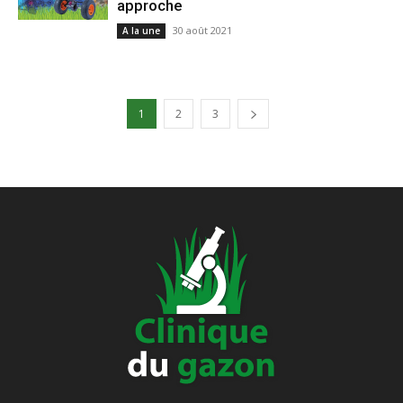
approche
30 août 2021
A la une
1
2
3