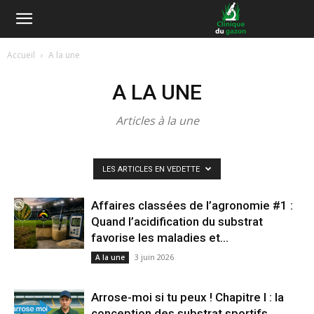
Accueil
A la une
A LA UNE
Articles à la une
LES ARTICLES EN VEDETTE
Affaires classées de l’agronomie #1 :
Quand l’acidification du substrat
favorise les maladies et...
3 juin 2026
A la une
Arrose-moi si tu peux ! Chapitre I : la
conception des substrat sportifs