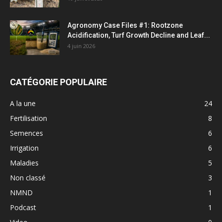
Agronomy Case Files #1: Rootzone
Acidification, Turf Growth Decline and Leaf...
4 juin 2026
CATÉGORIE POPULAIRE
A la une
24
Fertilisation
8
Semences
6
Irrigation
6
Maladies
5
Non classé
3
NMND
1
Podcast
1