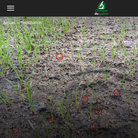
Accueil
Fertilisation
A la une
Fertilisation
Coefficient d’utilisation de l’azote
lors d’une rénovation d’un terrain
hybride : ça donne quoi?