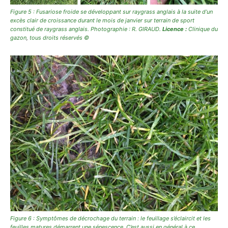
Figure 5 : Fusariose froide se développant sur raygrass anglais à la suite d’un
excès clair de croissance durant le mois de janvier sur terrain de sport
constitué de raygrass anglais. Photographie : R. GIRAUD.
Licence :
Clinique du
gazon
,
tous droits réservés ©
Figure 6 : Symptômes de décrochage du terrain : le feuillage s’éclaircit et les
feuilles matures démarrent une sénescence. C’est aussi en général à ce