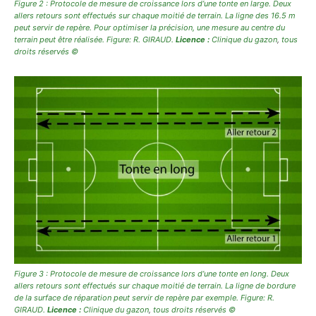
Figure 2 : Protocole de mesure de croissance lors d’une tonte en large. Deux
allers retours sont effectués sur chaque moitié de terrain. La ligne des 16.5 m
peut servir de repère. Pour optimiser la précision, une mesure au centre du
terrain peut être réalisée. Figure: R. GIRAUD.
Licence :
Clinique du gazon
,
tous
droits réservés ©
Figure 3 : Protocole de mesure de croissance lors d’une tonte en long. Deux
allers retours sont effectués sur chaque moitié de terrain. La ligne de bordure
de la surface de réparation peut servir de repère par exemple. Figure: R.
GIRAUD.
Licence :
Clinique du gazon
,
tous droits réservés ©