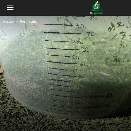
Accueil
Fertilisation
A la une
Fertilisation
Manuel de mesure de la croissance
sur les terrains de sports