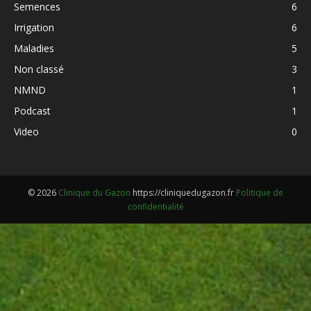
Semences
6
Irrigation
6
Maladies
5
Non classé
3
NMND
1
Podcast
1
Video
0
© 2026
Clinique du Gazon
https://cliniquedugazon.fr
Politique de
confidentialité