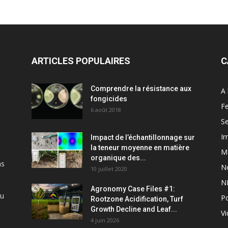
ARTICLES POPULAIRES
C
Comprendre la résistance aux
A 
fongicides
Fe
6 août 2018
S
Ir
Impact de l’échantillonnage sur
la teneur moyenne en matière
M
organique des...
ns
N
10 juillet 2020
N
Agronomy Case Files #1:
du
P
Rootzone Acidification, Turf
Growth Decline and Leaf...
V
4 juin 2026