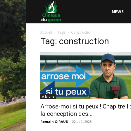
Clinique
NEWS
Accueil
Tags
Construction
du
Tag: construction
Gazon
A la une
Arrose-moi si tu peux ! Chapitre I :
la conception des...
Romain GIRAUD
-
22 août 2025