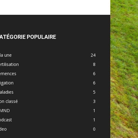
ATÉGORIE POPULAIRE
la une
24
rtilisation
8
emences
6
rigation
6
aladies
5
on classé
3
MND
1
odcast
1
ideo
0