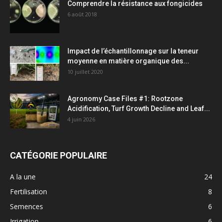
Comprendre la résistance aux fongicides
6 août 2018
Impact de l’échantillonnage sur la teneur
moyenne en matière organique des...
10 juillet 2020
Agronomy Case Files #1: Rootzone
Acidification, Turf Growth Decline and Leaf...
4 juin 2026
CATÉGORIE POPULAIRE
A la une
24
Fertilisation
8
Semences
6
Irrigation
6