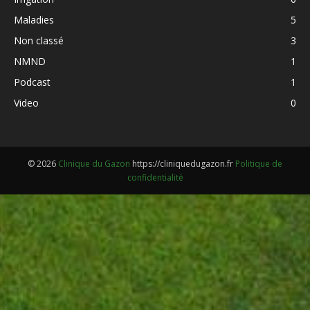
Maladies
5
Non classé
3
NMND
1
Podcast
1
Video
0
© 2026
Clinique du Gazon
https://cliniquedugazon.fr
Politique de
confidentialité