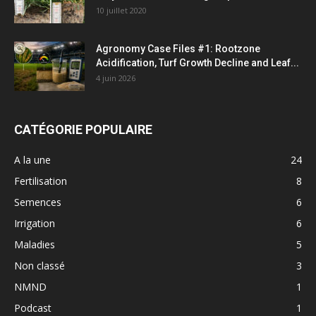
10 juillet 2020
Agronomy Case Files #1: Rootzone
Acidification, Turf Growth Decline and Leaf...
4 juin 2026
CATÉGORIE POPULAIRE
A la une
24
Fertilisation
8
Semences
6
Irrigation
6
Maladies
5
Non classé
3
NMND
1
Podcast
1