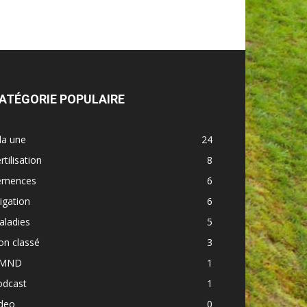
ATÉGORIE POPULAIRE
la une
24
rtilisation
8
emences
6
rigation
6
aladies
5
on classé
3
MND
1
odcast
1
ideo
0