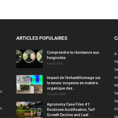
ARTICLES POPULAIRES
C
Comprendre la résistance aux
A 
fongicides
Fe
6 août 2018
S
Ir
Impact de l’échantillonnage sur
la teneur moyenne en matière
M
organique des...
ns
N
10 juillet 2020
N
Agronomy Case Files #1:
du
P
Rootzone Acidification, Turf
Growth Decline and Leaf...
V