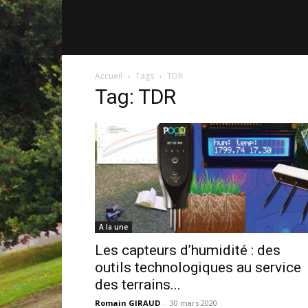
Accueil
Tags
TDR
Tag: TDR
A la une
Les capteurs d’humidité : des
outils technologiques au service
des terrains...
Romain GIRAUD
-
30 mars 2020