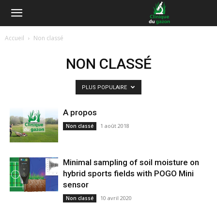
Accueil
Non classé
NON CLASSÉ
PLUS POPULAIRE
A propos
1 août 2018
Non classé
Minimal sampling of soil moisture on
hybrid sports fields with POGO Mini
sensor
10 avril 2020
Non classé