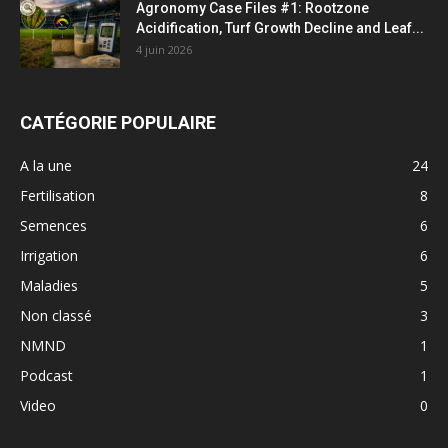
Agronomy Case Files #1: Rootzone
Acidification, Turf Growth Decline and Leaf...
4 juin 2026
CATÉGORIE POPULAIRE
A la une
24
Fertilisation
8
Semences
6
Irrigation
6
Maladies
5
Non classé
3
NMND
1
Podcast
1
Video
0