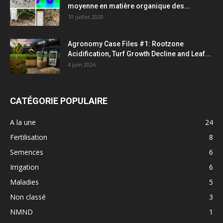
moyenne en matière organique des...
10 juillet 2020
Agronomy Case Files #1: Rootzone
Acidification, Turf Growth Decline and Leaf...
4 juin 2026
CATÉGORIE POPULAIRE
A la une
24
Fertilisation
8
Semences
6
Irrigation
6
Maladies
5
Non classé
3
NMND
1