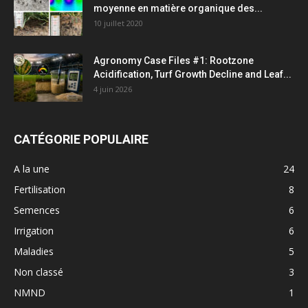
moyenne en matière organique des...
10 juillet 2020
Agronomy Case Files #1: Rootzone
Acidification, Turf Growth Decline and Leaf...
4 juin 2026
CATÉGORIE POPULAIRE
A la une
24
Fertilisation
8
Semences
6
Irrigation
6
Maladies
5
Non classé
3
NMND
1