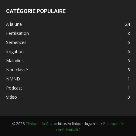
CATÉGORIE POPULAIRE
A la une
24
Fertilisation
8
Semences
6
Irrigation
6
Maladies
5
Non classé
3
NMND
1
Podcast
1
Video
0
© 2026
Clinique du Gazon
https://cliniquedugazon.fr
Politique de
confidentialité