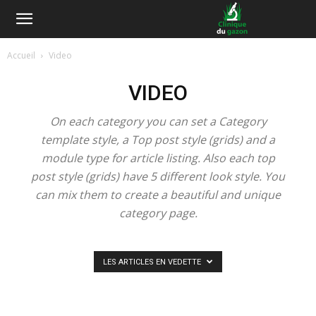
Accueil
Video
VIDEO
On each category you can set a Category
template style, a Top post style (grids) and a
module type for article listing. Also each top
post style (grids) have 5 different look style. You
can mix them to create a beautiful and unique
category page.
LES ARTICLES EN VEDETTE