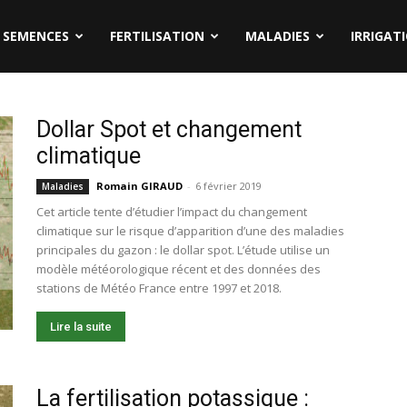
SEMENCES
FERTILISATION
MALADIES
IRRIGAT
Dollar Spot et changement
climatique
Romain GIRAUD
-
6 février 2019
Maladies
Cet article tente d’étudier l’impact du changement
climatique sur le risque d’apparition d’une des maladies
principales du gazon : le dollar spot. L’étude utilise un
modèle météorologique récent et des données des
stations de Météo France entre 1997 et 2018.
Lire la suite
La fertilisation potassique :