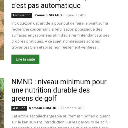
c’est pas automatique
Romain GIRAUD
-
9 janvier 2019
Fertilisation
Introduction Cet article a pour but de faire le point sur la
recherche concernant la fertilisation potassique des
surfaces engazonnées afin d’éclairer l’intendant sur ses
propres pratiques. A ce sujet, nombreuses sont les
croyances bien établies non réellement vérifiées...
Lire la suite
NMND : niveau minimum pour
une nutrition durable des
greens de golf
Romain GIRAUD
-
19 octobre 2018
A la une
Cet article est téléchargeable au format *.pdf en cliquant
sur le lien suivant. Introduction Sur les parcours de golf, il