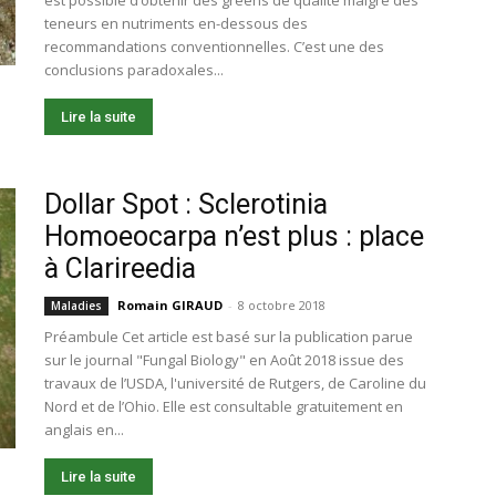
est possible d’obtenir des greens de qualité malgré des
teneurs en nutriments en-dessous des
recommandations conventionnelles. C’est une des
conclusions paradoxales...
Lire la suite
Dollar Spot : Sclerotinia
Homoeocarpa n’est plus : place
à Clarireedia
Romain GIRAUD
-
8 octobre 2018
Maladies
Préambule Cet article est basé sur la publication parue
sur le journal "Fungal Biology" en Août 2018 issue des
travaux de l’USDA, l'université de Rutgers, de Caroline du
Nord et de l’Ohio. Elle est consultable gratuitement en
anglais en...
Lire la suite