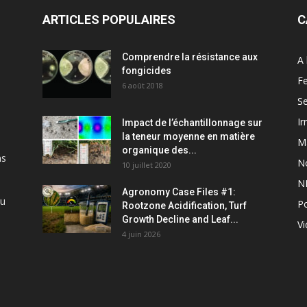
ARTICLES POPULAIRES
C
Comprendre la résistance aux
A 
fongicides
Fe
6 août 2018
S
Ir
Impact de l’échantillonnage sur
la teneur moyenne en matière
M
organique des...
ns
N
10 juillet 2020
N
Agronomy Case Files #1:
du
P
Rootzone Acidification, Turf
Growth Decline and Leaf...
V
4 juin 2026