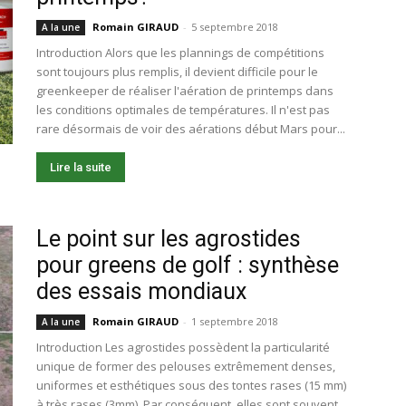
Romain GIRAUD
-
5 septembre 2018
A la une
Introduction Alors que les plannings de compétitions
sont toujours plus remplis, il devient difficile pour le
greenkeeper de réaliser l'aération de printemps dans
les conditions optimales de températures. Il n'est pas
rare désormais de voir des aérations début Mars pour...
Lire la suite
Le point sur les agrostides
pour greens de golf : synthèse
des essais mondiaux
Romain GIRAUD
-
1 septembre 2018
A la une
Introduction Les agrostides possèdent la particularité
unique de former des pelouses extrêmement denses,
uniformes et esthétiques sous des tontes rases (15 mm)
à très rases (3mm). Par conséquent, elles sont souvent