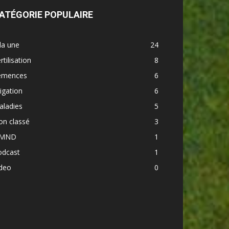
ATÉGORIE POPULAIRE
la une
24
rtilisation
8
emences
6
rigation
6
aladies
5
on classé
3
MND
1
odcast
1
ideo
0